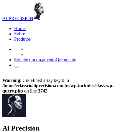
AI PRECISION
Home
Sobre
Produtos
Solicite um orçamento
Orçamento
Warning
: Undefined array key 0 in
/home/eclassco/aiprecision.com.br/wp-includes/class-wp-
query.php
on line
3742
Ai Precision